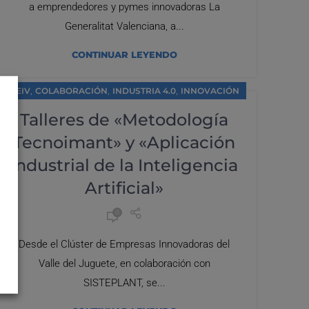
a emprendedores y pymes innovadoras La
Generalitat Valenciana, a...
CONTINUAR LEYENDO
,
,
,
CEIV
COLABORACIÓN
INDUSTRIA 4.0
INNOVACIÓN
Talleres de «Metodología
Tecnoimant» y «Aplicación
Industrial de la Inteligencia
Artificial»
0
Desde el Clúster de Empresas Innovadoras del
Valle del Juguete, en colaboración con
SISTEPLANT, se...