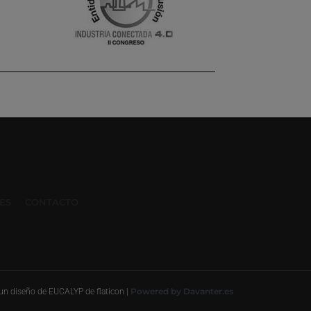
ES
CONTACTO
Powered by Davanter.es
 diseño de EUCALYP de flaticon |