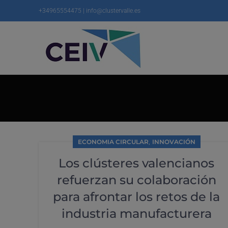
+34965554475 | info@clustervalle.es
,
ECONOMIA CIRCULAR
INNOVACIÓN
Los clústeres valencianos
refuerzan su colaboración
para afrontar los retos de la
industria manufacturera