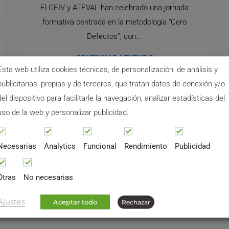
El CEIV y ATEVAL han celebrado una jornada
formativa centrada en la metodología “Cero
Defectos”, con...
CONTINUAR LEYENDO
Esta web utiliza cookies técnicas, de personalización, de análisis y
publicitarias, propias y de terceros, que tratan datos de conexión y/o
,
,
GESTIÓN EMPRESARIAL
INNOVACIÓN
INTERNACIONALIZACIÓN
del dispositivo para facilitarle la navegación, analizar estadísticas del
International Business
uso de la web y personalizar publicidad.
mission in Chile
0
Necesarias
Analytics
Funcional
Rendimiento
Publicidad
Durante los días 3 a 5 de Junio, CEIV, Clúster de
Otras
No necesarias
Empresas Innovadoras del Valle...
CONTINUAR LEYENDO
Ajustes
Aceptar todo
Rechazar