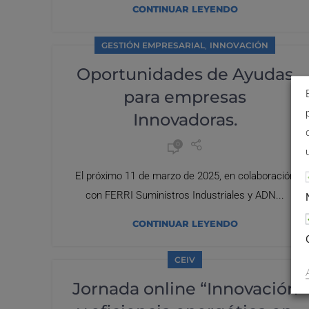
CONTINUAR LEYENDO
,
GESTIÓN EMPRESARIAL
INNOVACIÓN
Oportunidades de Ayudas
para empresas
Innovadoras.
0
El próximo 11 de marzo de 2025, en colaboración
con FERRI Suministros Industriales y ADN...
CONTINUAR LEYENDO
CEIV
Jornada online “Innovación