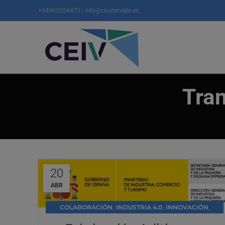
+34965554475 | info@clustervalle.es
Tra
20
ABR
,
,
,
COLABORACIÓN
INDUSTRIA 4.0
INNOVACIÓN
TRANSFERENCIA DE CONOCIMIENTO