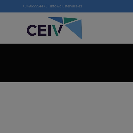
+34965554475 | info@clustervalle.es